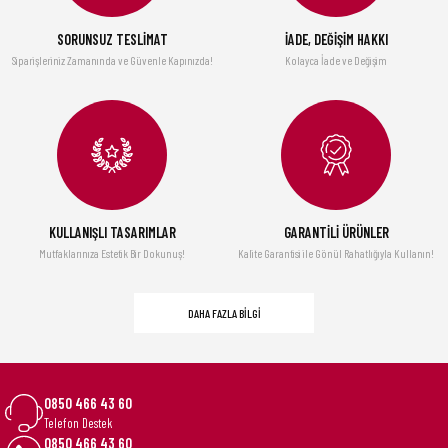
SORUNSUZ TESLİMAT
İADE, DEĞİŞİM HAKKI
Siparişleriniz Zamanında ve Güvenle Kapınızda!
Kolayca İade ve Değişim
KULLANIŞLI TASARIMLAR
GARANTİLİ ÜRÜNLER
Mutfaklarınıza Estetik Bir Dokunuş!
Kalite Garantisi ile Gönül Rahatlığıyla Kullanın!
DAHA FAZLA BİLGİ
0850 466 43 60
Telefon Destek
0850 466 43 60