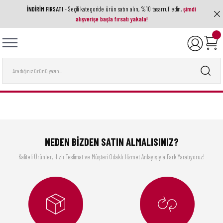
İNDİRİM FIRSATI
- Seçili kategoride ürün satın alın, %10 tasarruf edin,
şimdi
Geri Dön
Geri Dön
Geri Dön
Geri Dön
Geri Dön
alışverişe başla fırsatı yakala!
ak Aletleri
ri
utfak Ekipmanı
a Ve Aksesuarlar
 Setleri
nları
ası
nesi
NEDEN BİZDEN SATIN ALMALISINIZ?
Kaliteli Ürünler, Hızlı Teslimat ve Müşteri Odaklı Hizmet Anlayışıyla Fark Yaratıyoruz!