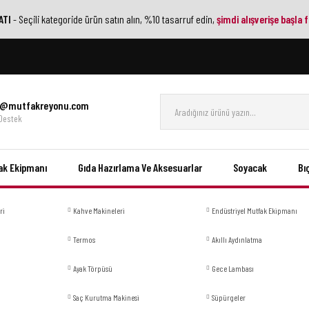
ATI
- Seçili kategoride ürün satın alın, %10 tasarruf edin,
şimdi alışverişe başla f
gi@mutfakreyonu.com
 Destek
ak Ekipmanı
Gıda Hazırlama Ve Aksesuarlar
Soyacak
Bı
ri
Kahve Makineleri
Endüstriyel Mutfak Ekipmanı
Termos
Akıllı Aydınlatma
Ayak Törpüsü
Gece Lambası
Saç Kurutma Makinesi
Süpürgeler