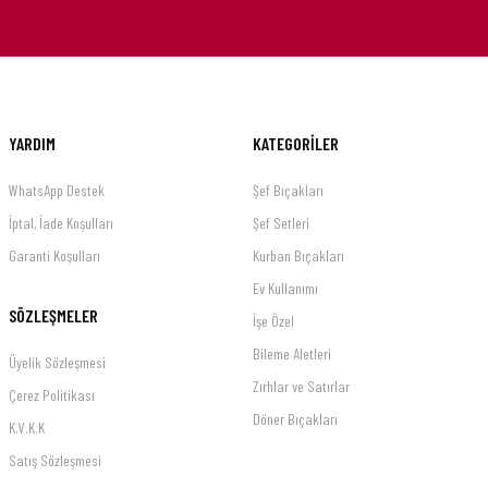
YARDIM
KATEGORİLER
WhatsApp Destek
Şef Bıçakları
İptal, İade Koşulları
Şef Setleri
Garanti Koşulları
Kurban Bıçakları
Ev Kullanımı
SÖZLEŞMELER
İşe Özel
Bileme Aletleri
Üyelik Sözleşmesi
Zırhlar ve Satırlar
Çerez Politikası
Döner Bıçakları
K.V.K.K
Satış Sözleşmesi