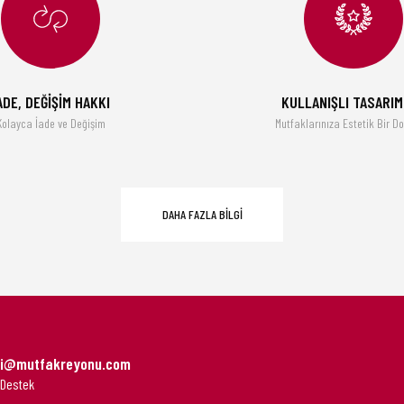
ADE, DEĞİŞİM HAKKI
KULLANIŞLI TASARI
Kolayca İade ve Değişim
Mutfaklarınıza Estetik Bir D
DAHA FAZLA BİLGİ
gi@mutfakreyonu.com
 Destek