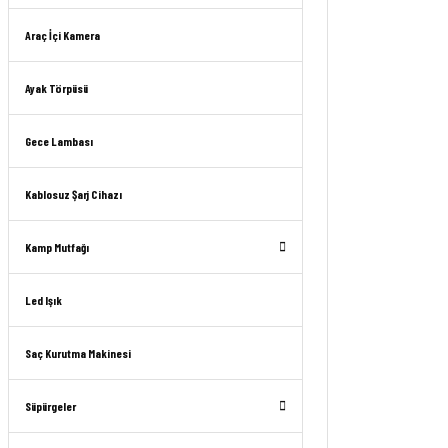
Araç İçi Kamera
Ayak Törpüsü
Gece Lambası
Kablosuz Şarj Cihazı
Kamp Mutfağı
Led Işık
Saç Kurutma Makinesi
Süpürgeler