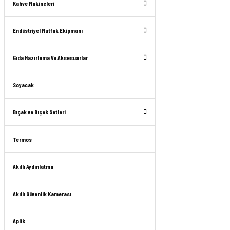
Kahve Makineleri
Endüstriyel Mutfak Ekipmanı
Gıda Hazırlama Ve Aksesuarlar
Soyacak
Bıçak ve Bıçak Setleri
Termos
Akıllı Aydınlatma
Akıllı Güvenlik Kamerası
Aplik