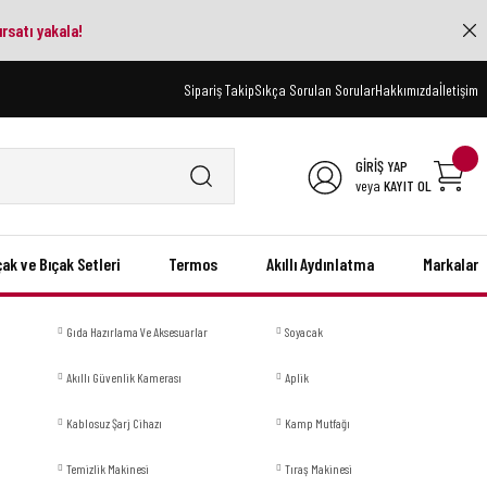
ırsatı yakala!
Sipariş Takip
Sıkça Sorulan Sorular
Hakkımızda
İletişim
GİRİŞ YAP
veya
KAYIT OL
çak ve Bıçak Setleri
Termos
Akıllı Aydınlatma
Markalar
Gıda Hazırlama Ve Aksesuarlar
Soyacak
Akıllı Güvenlik Kamerası
Aplik
Kablosuz Şarj Cihazı
Kamp Mutfağı
Temizlik Makinesi
Tıraş Makinesi