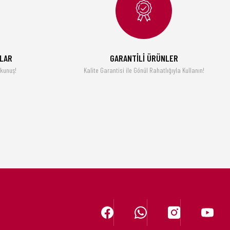
MLAR
GARANTİLİ ÜRÜNLER
okunuş!
Kalite Garantisi ile Gönül Rahatlığıyla Kullanın!