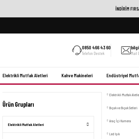
İNDİRİM FIRS
0850 466 43 60
bil
Telefon Destek
Mail
Elektrikli Mutfak Aletleri
Kahve Makineleri
Endüstriyel Mutf
Elektrikli Mutfak Aletle
Ürün Grupları
Bıçak ve Bıçak Setleri
Araç İçi Kamera
Elektrikli Mutfak Aletleri
Led Işık