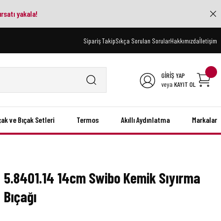
ırsatı yakala!
Sipariş Takip
Sıkça Sorulan Sorular
Hakkımızda
İletişim
GİRİŞ YAP
veya
KAYIT OL
çak ve Bıçak Setleri
Termos
Akıllı Aydınlatma
Markalar
5.8401.14 14cm Swibo Kemik Sıyırma
Bıçağı