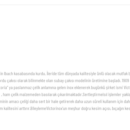
re’nin Ibach kasabasında kurdu. İleride tüm dünyada kalitesiyle ünlü olacak mutfak
rdu çakısı olarak bilinmekte olan subay çakısı modelinin üretimine başladı. 1909 yı
ctoria” ya paslanmaz çelik anlamına gelen inox eklenerek bugünkü şirket ismi Victo
de , ham çelik malzemeden basılarak çıkarılmaktadır.SertleştirmeIsıl işlemler yak
leminin amacı çeliği daha sert bir hale getirerek daha uzun süreli kullanım için d
kalitesini arttırır.BileylemeVictorinox’un meşhur doğru kesim açısı, bıçağın keskinl