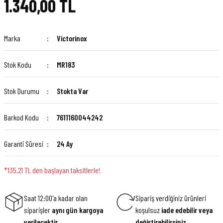
1.340,00 TL
Marka
Victorinox
Stok Kodu
MR183
Stok Durumu
Stokta Var
Barkod Kodu
7611160044242
Garanti Süresi
24 Ay
*135,21 TL den başlayan taksitlerle!
Saat 12:00'a kadar olan
Sipariş verdiğiniz ürünleri
siparişler
aynı gün kargoya
koşulsuz
iade edebilir veya
verilecektir.
değiştirebilirsiniz.