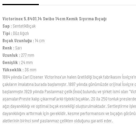
Victorinox 5.8401.14 Swibo 14cm Kemik Sıyırma Bıçağı
Sap :
SentetikBıçak
Tipi :
Düz Ağızlı
Bıçak Uzunluğu :
14 cm
Renk :
Sarı
Uzunluk :
277 mm
Genişlik :
24 mm
Yükseklik :
36 mm
1884 yılında Carl Elsener Victorinox’un halen üretildiği bıçak fabrikasını İsviç
çakıların imalatına burada başlamıştır. 1897 yılında günümüzde orijinal İsviçre o
başlanmıştır.1929 yılında Paslanmaz çelik (İnox) bulundu ve şirket ismi olan “Vi
aşamalarıPreste kalıp çıkarmaFarklı tipteki bıçaklar, 20 ila 250 tonluk presler
ağzı dayanıklılığı ve optimal bıçak esnekliği oluşturulmaktadır. Sertleştirme iş
dayanıklılığını arttırmak için gereklidir, kesme performansını ve bıçağın görünüm 
aletlerinin birinci sınıf paslanmaz çelikten olduğunu garanti eder.