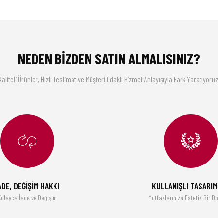
rı öneri formunu kullanarak tarafımıza iletebilirsiniz.
Bu ürüne ilk yorumu siz yapın!
Yorum Yaz
NEDEN BİZDEN SATIN ALMALISINIZ?
Kaliteli Ürünler, Hızlı Teslimat ve Müşteri Odaklı Hizmet Anlayışıyla Fark Yaratıyoruz
Gönder
ADE, DEĞİŞİM HAKKI
KULLANIŞLI TASARI
Kolayca İade ve Değişim
Mutfaklarınıza Estetik Bir D