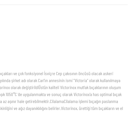
 bıçakları ve çok fonksiyonel İsviçre Cep çakısının öncüsü olacak askeri
lında şirket adı olarak Carl’ın annesinin ismi “Victoria” olarak kullanılmaya
rinox olarak değiştirildiÜstün kaliteli Victorinox mutfak bıçaklarının oluşum
laşık 1050°C ‘de uygulanmakta ve sonuç olarak Victorinox’a has optimal bıçak
aha az aşınır hale getirebilmektir.CilalamaCilalama işlemi bıçağın paslanma
iğini ve ağız dayanıklılığını belirler.Victorinox, ürettiği tüm bıçakların ve el