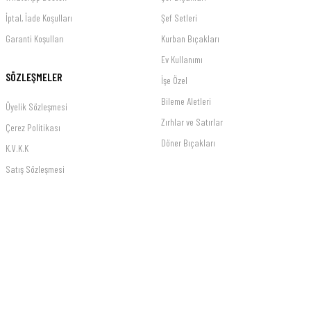
İptal, İade Koşulları
Şef Setleri
Garanti Koşulları
Kurban Bıçakları
Ev Kullanımı
SÖZLEŞMELER
İşe Özel
Bileme Aletleri
Üyelik Sözleşmesi
Zırhlar ve Satırlar
Çerez Politikası
Döner Bıçakları
K.V.K.K
Satış Sözleşmesi