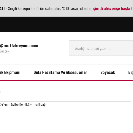
ATI
- Seçili kategoride ürün satın alın, %10 tasarruf edin,
şimdi alışverişe başla f
gi@mutfakreyonu.com
 Destek
ak Ekipmanı
Gıda Hazırlama Ve Aksesuarlar
Soyacak
Bı
ı