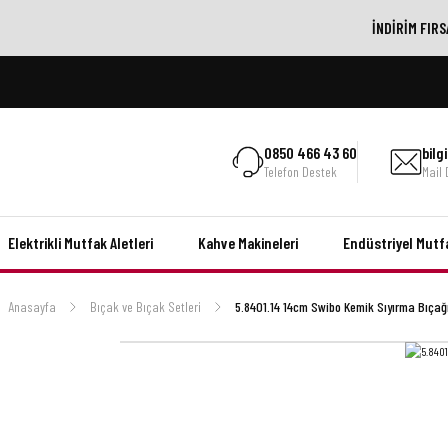
İNDİRİM FIRS
0850 466 43 60
bil
Telefon Destek
Mail
Elektrikli Mutfak Aletleri
Kahve Makineleri
Endüstriyel Mutf
Anasayfa
Bıçak ve Bıçak Setleri
5.8401.14 14cm Swibo Kemik Sıyırma Bıçağ