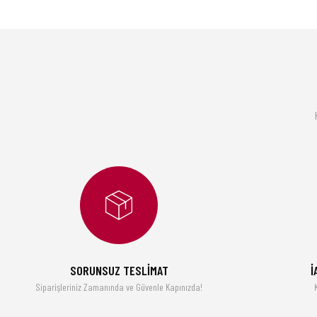
Bu ürünün fiyat bilgisi, resim, ürün açıklamalarında ve diğer konularda yetersiz gördüğünüz noktala
Görüş ve önerileriniz için teşekkür ederiz.
Ürün resmi kalitesiz, bozuk veya görüntülenemiyor.
Ürün açıklamasında eksik bilgiler bulunuyor.
Ürün bilgilerinde hatalar bulunuyor.
Ürün fiyatı diğer sitelerden daha pahalı.
Bu ürüne benzer farklı alternatifler olmalı.
SORUNSUZ TESLİMAT
İ
Siparişleriniz Zamanında ve Güvenle Kapınızda!