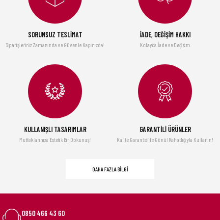
2.990,00 TL
Gönder
GGS Solingen
SORUNSUZ TESLİMAT
İADE, DEĞİŞİM HAKKI
Fineline Mutfak Şefleri Serisi - Üçlü Profesyonel Bıçak Seti
Siparişleriniz Zamanında ve Güvenle Kapınızda!
Kolayca İade ve Değişim
3.690,00 TL
TÜKENDİ
Şarap Vakum Seti, Paslanmaz Çelik (1 POMPA, 2 TIPA), Kutulu
Multi-grip Mandolin
2.069,10 TL
1.890,00 TL
2.090,00 TL
KULLANIŞLI TASARIMLAR
GARANTİLİ ÜRÜNLER
Mutfaklarınıza Estetik Bir Dokunuş!
Kalite Garantisi ile Gönül Rahatlığıyla Kullanın!
DAHA FAZLA BİLGİ
0850 466 43 60