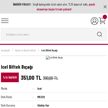
İNDİRİM FIRSATI
- Seçili kategoride ürün satın alın, %10 tasarruf edin,
şimdi
Geri Dön
Geri Dön
Geri Dön
Geri Dön
Geri Dön
alışverişe başla fırsatı yakala!
ak Aletleri
ri
utfak Ekipmanı
a Ve Aksesuarlar
 Setleri
nları
ası
nesi
Anasayfa
Bıçak ve Bıçak Setleri
Icel Biftek Bıçağı
Icel Biftek Bıçağı
351,00 TL
390,00 TL
%10 İNDİRİM
Marka
Icel
Stok Kodu
MR320
Stok Durumu
Stokta Var