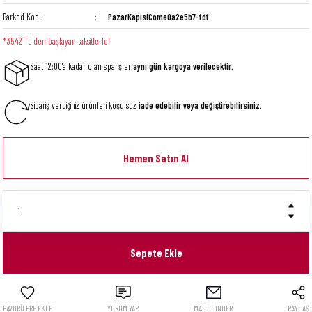
Barkod Kodu
PazarKapisiCome0a2e5b7-fdf
*35,42 TL den başlayan taksitlerle!
Saat 12:00'a kadar olan siparişler
aynı gün kargoya verilecektir.
Sipariş verdiğiniz ürünleri koşulsuz
iade edebilir veya değiştirebilirsiniz.
Hemen Satın Al
Sepete Ekle
YORUM YAP
MAİL GÖNDER
PAYLAŞ