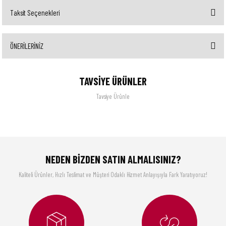
Taksit Seçenekleri
Bu ürüne ilk yorumu siz yapın!
ÖNERİLERİNİZ
Yorum Yaz
Bu ürünün fiyat bilgisi, resim, ürün açıklamalarında ve diğer konularda yetersiz gördüğünüz
TAVSİYE ÜRÜNLER
noktaları öneri formunu kullanarak tarafımıza iletebilirsiniz.
Görüş ve önerileriniz için teşekkür ederiz.
Tavsiye Ürünle
Ürün resmi kalitesiz, bozuk veya görüntülenemiyor.
GGS Solingen
Philips
Ürün açıklamasında eksik bilgiler bulunuyor.
Fineline Santokumesser Şef Bıçağı
Ep 2220/10 Tam Otomatik Kahve Ve Espresso Makinesi
Ürün bilgilerinde hatalar bulunuyor.
NEDEN BİZDEN SATIN ALMALISINIZ?
Ürün fiyatı diğer sitelerden daha pahalı.
1.210,00 TL
29.900,00 TL
Kaliteli Ürünler, Hızlı Teslimat ve Müşteri Odaklı Hizmet Anlayışıyla Fark Yaratıyoruz!
Bu ürüne benzer farklı alternatifler olmalı.
75. Yıl Özel Örgü Kek Kalıbı (96077)