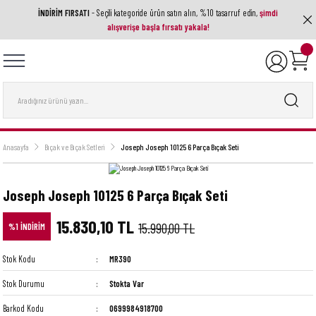
İNDİRİM FIRSATI
- Seçili kategoride ürün satın alın, %10 tasarruf edin,
şimdi
Geri Dön
Geri Dön
Geri Dön
Geri Dön
Geri Dön
alışverişe başla fırsatı yakala!
ak Aletleri
ri
utfak Ekipmanı
a Ve Aksesuarlar
 Setleri
nları
ası
nesi
Anasayfa
Bıçak ve Bıçak Setleri
Joseph Joseph 10125 6 Parça Bıçak Seti
Joseph Joseph 10125 6 Parça Bıçak Seti
15.830,10 TL
15.990,00 TL
%1 İNDİRİM
Stok Kodu
MR390
Stok Durumu
Stokta Var
Barkod Kodu
0699984918700