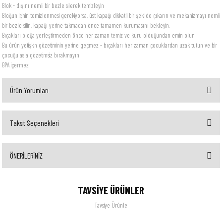
Blok - dışını nemli bir bezle silerek temizleyin
Bloğun içinin temizlenmesi gerekiyorsa, üst kapağı dikkatli bir şekilde çıkarın ve mekanizmayı nemli
bir bezle silin, kapağı yerine takmadan önce tamamen kurumasını bekleyin.
Bıçakları bloğa yerleştirmeden önce her zaman temiz ve kuru olduğundan emin olun
Bu ürün yetişkin gözetiminin yerine geçmez - bıçakları her zaman çocuklardan uzak tutun ve bir
çocuğu asla gözetimsiz bırakmayın
BPA içermez
Ürün Yorumları
Taksit Seçenekleri
Bu ürüne ilk yorumu siz yapın!
ÖNERİLERİNİZ
Yorum Yaz
Bu ürünün fiyat bilgisi, resim, ürün açıklamalarında ve diğer konularda yetersiz gördüğünüz
TAVSİYE ÜRÜNLER
noktaları öneri formunu kullanarak tarafımıza iletebilirsiniz.
Görüş ve önerileriniz için teşekkür ederiz.
Tavsiye Ürünle