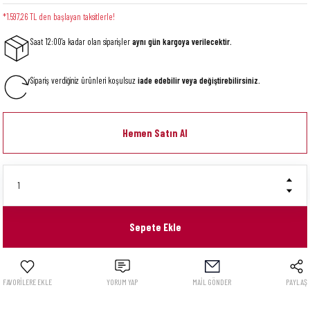
*1.597,26 TL den başlayan taksitlerle!
Saat 12:00'a kadar olan siparişler
aynı gün kargoya verilecektir.
Sipariş verdiğiniz ürünleri koşulsuz
iade edebilir veya değiştirebilirsiniz.
Hemen Satın Al
Sepete Ekle
YORUM YAP
MAİL GÖNDER
PAYLAŞ