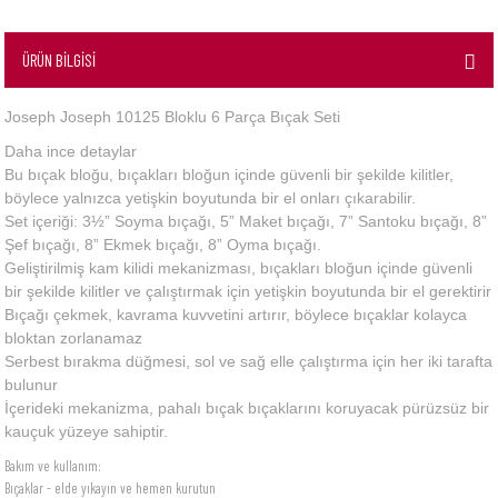
ÜRÜN BİLGİSİ
Joseph Joseph 10125 Bloklu 6 Parça Bıçak Seti
Daha ince detaylar
Bu bıçak bloğu, bıçakları bloğun içinde güvenli bir şekilde kilitler,
böylece yalnızca yetişkin boyutunda bir el onları çıkarabilir.
Set içeriği: 3½” Soyma bıçağı, 5” Maket bıçağı, 7” Santoku bıçağı, 8”
Şef bıçağı, 8” Ekmek bıçağı, 8” Oyma bıçağı.
Geliştirilmiş kam kilidi mekanizması, bıçakları bloğun içinde güvenli
bir şekilde kilitler ve çalıştırmak için yetişkin boyutunda bir el gerektirir
Bıçağı çekmek, kavrama kuvvetini artırır, böylece bıçaklar kolayca
bloktan zorlanamaz
Serbest bırakma düğmesi, sol ve sağ elle çalıştırma için her iki tarafta
bulunur
İçerideki mekanizma, pahalı bıçak bıçaklarını koruyacak pürüzsüz bir
kauçuk yüzeye sahiptir.
Bakım ve kullanım:
Bıçaklar - elde yıkayın ve hemen kurutun