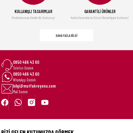
1.376,10 TL
1.390,00 TL
KULLANIŞLI TASARIMLAR
GARANTİLİ ÜRÜNLER
TÜKENDİ
TÜKENDİ
Mutfaklarınıza Estetik Bir Dokunuş!
Kalite Garantisi ile Gönül Rahatlığıyla Kullanın!
Titan 20 Çöp Kompaktörlü Gıda Atık Kutusu - Paslanmaz Çelik
Multi-grip Mandolin
DAHA FAZLA BİLGİ
16.820,10 TL
2.069,10 TL
16.990,00 TL
2.090,00 TL
0850 466 43 60
Telefon Destek
0850 466 43 60
WhatsApp Destek
bilgi@mutfakreyonu.com
Mail Destek
BİZİ GELEN KUTUNUZDA GÖRMEK