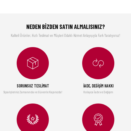
Ürün resmi kalitesiz, bozuk veya görüntülenemiyor.
GGS Solingen
Philips
Ürün açıklamasında eksik bilgiler bulunuyor.
Fineline Santokumesser Şef Bıçağı
Ep 2220/10 Tam Otomatik Kahve Ve Espresso Makinesi
Ürün bilgilerinde hatalar bulunuyor.
NEDEN BİZDEN SATIN ALMALISINIZ?
Ürün fiyatı diğer sitelerden daha pahalı.
1.210,00 TL
29.900,00 TL
Kaliteli Ürünler, Hızlı Teslimat ve Müşteri Odaklı Hizmet Anlayışıyla Fark Yaratıyoruz!
Bu ürüne benzer farklı alternatifler olmalı.
GGS Solingen
Fineline Mutfak Şefleri Serisi - Üçlü Profesyonel Bıçak Seti
3.690,00 TL
Gönder
SORUNSUZ TESLİMAT
İADE, DEĞİŞİM HAKKI
Şarap Vakum Seti, Paslanmaz Çelik (1 POMPA, 2 TIPA), Kutulu
Siparişleriniz Zamanında ve Güvenle Kapınızda!
Kolayca İade ve Değişim
1.890,00 TL
%1
85105 Yeşil Bulaşık Temizleme Fırçası