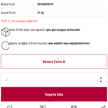
Barkod Kodu
7611160015737
Garanti Süresi
24 Ay
*97,87 TL den başlayan taksitlerle!
Saat 12:00'a kadar olan siparişler
aynı gün kargoya verilecektir.
Sipariş verdiğiniz ürünleri koşulsuz
iade edebilir veya değiştirebilirsiniz.
Hemen Satın Al
Sepete Ekle