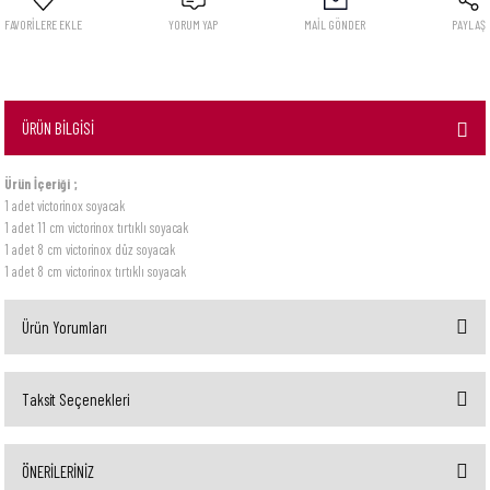
YORUM YAP
MAİL GÖNDER
PAYLAŞ
ÜRÜN BİLGİSİ
Ürün İçeriği ;
1 adet victorinox soyacak
1 adet 11 cm victorinox tırtıklı soyacak
1 adet 8 cm victorinox düz soyacak
1 adet 8 cm victorinox tırtıklı soyacak
Ürün Yorumları
Taksit Seçenekleri
Bu ürüne ilk yorumu siz yapın!
ÖNERİLERİNİZ
Yorum Yaz