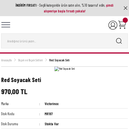
İNDİRİM FIRSATI
- Seçili kategoride ürün satın alın, %10 tasarruf edin,
şimdi
Geri Dön
Geri Dön
Geri Dön
Geri Dön
Geri Dön
alışverişe başla fırsatı yakala!
ak Aletleri
ri
utfak Ekipmanı
a Ve Aksesuarlar
 Setleri
nları
ası
nesi
Anasayfa
Bıçak ve Bıçak Setleri
Red Soyacak Seti
Red Soyacak Seti
970,00 TL
Marka
Victorinox
Stok Kodu
MR197
Stok Durumu
Stokta Var