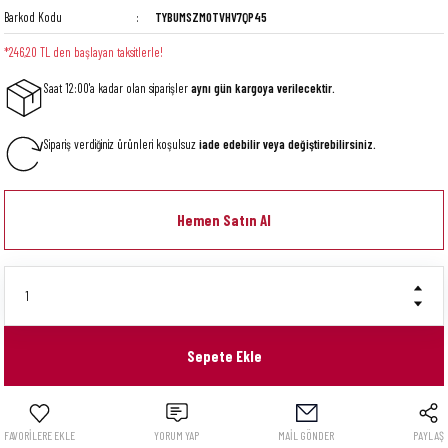
Barkod Kodu
TYBUMSZM0TVHV7QP45
*246,20 TL den başlayan taksitlerle!
Saat 12:00'a kadar olan siparişler
aynı gün kargoya verilecektir.
Sipariş verdiğiniz ürünleri koşulsuz
iade edebilir veya değiştirebilirsiniz.
Hemen Satın Al
Sepete Ekle
YORUM YAP
MAİL GÖNDER
PAYLAŞ