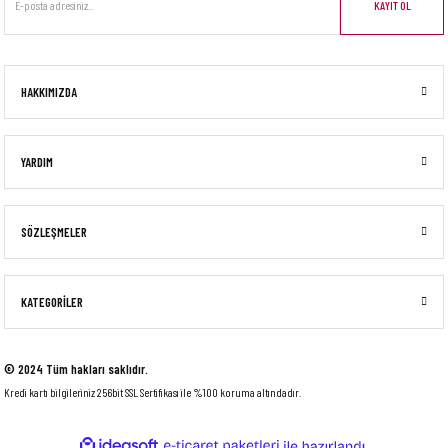
KAYIT OL
HAKKIMIZDA
YARDIM
SÖZLEŞMELER
KATEGORİLER
© 2024 Tüm hakları saklıdır.
Kredi kartı bilgileriniz 256bit SSL Sertifikası ile %100 koruma altındadır.
ideasoft
ile
e-