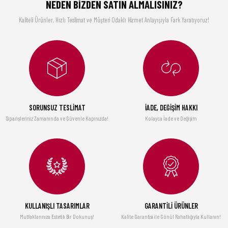
NEDEN BİZDEN SATIN ALMALISINIZ?
Ürün fiyatı diğer sitelerden daha pahalı.
1.210,00 TL
29.900,00 TL
Kaliteli Ürünler, Hızlı Teslimat ve Müşteri Odaklı Hizmet Anlayışıyla Fark Yaratıyoruz!
Bu ürüne benzer farklı alternatifler olmalı.
75. Yıl Özel Örgü Kek Kalıbı (96077)
2.990,00 TL
Gönder
GGS Solingen
SORUNSUZ TESLİMAT
İADE, DEĞİŞİM HAKKI
Fineline Mutfak Şefleri Serisi - Üçlü Profesyonel Bıçak Seti
Siparişleriniz Zamanında ve Güvenle Kapınızda!
Kolayca İade ve Değişim
3.690,00 TL
Şarap Vakum Seti, Paslanmaz Çelik (1 POMPA, 2 TIPA), Kutulu
1.890,00 TL
KULLANIŞLI TASARIMLAR
GARANTİLİ ÜRÜNLER
TÜKENDİ
Mutfaklarınıza Estetik Bir Dokunuş!
Kalite Garantisi ile Gönül Rahatlığıyla Kullanın!