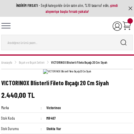
İNDİRİM FIRSATI
- Seçili kategoride ürün satın alın, %10 tasarruf edin,
şimdi
Geri Dön
Geri Dön
Geri Dön
Geri Dön
Geri Dön
alışverişe başla fırsatı yakala!
ak Aletleri
ri
utfak Ekipmanı
a Ve Aksesuarlar
 Setleri
nları
ası
nesi
Anasayfa
Bıçak ve Bıçak Setleri
VICTORINOX Blisterli Fileto Bıçağı 20 Cm Siyah
VICTORINOX Blisterli Fileto Bıçağı 20 Cm Siyah
2.440,00 TL
Marka
Victorinox
Stok Kodu
MR467
Stok Durumu
Stokta Var