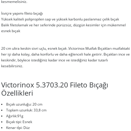
kesmemelisiniz.
İsviçre yapımı fileto bıçağı
Yüksek kaliteli polipropilen sap ve yüksek karbonlu paslanmaz çelik bıçak
Balık filetolamak ve her seferinde pürüzsüz, düzgün kesimler için mükemmel
esnek bıçak
20 cm ultra keskin sivri uçlu, esnek bıçak .Victorinox Mutfak Bıçakları mutfaktaki
her işi daha kolay, daha konforlu ve daha eğlenceli hale getirir. Bıçakları ince ve
keskindir, böylece istediğiniz kadar ince ve istediğiniz kadar tutarlı
kesebilirsiniz.
Victorinox 5.3703.20 Fileto Bıçağı
Özellikleri
Bıçak uzunluğu: 20 cm
Toplam uzunluk: 33,8 cm
Ağırlık:91g
Bıçak tipi: Esnek
Kenar tİpi: Düz