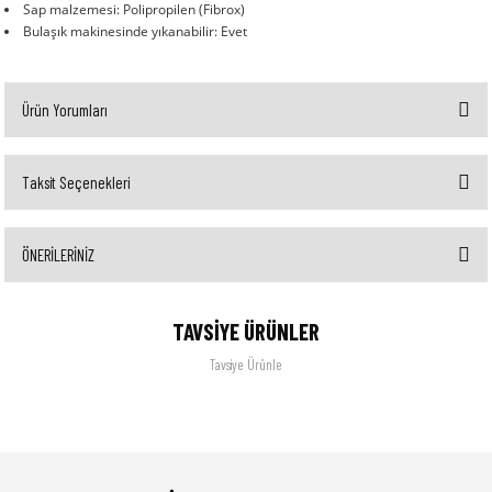
Sap malzemesi: Polipropilen (Fibrox)
Bulaşık makinesinde yıkanabilir: Evet
Ürün Yorumları
Taksit Seçenekleri
Bu ürüne ilk yorumu siz yapın!
ÖNERİLERİNİZ
Yorum Yaz
Bu ürünün fiyat bilgisi, resim, ürün açıklamalarında ve diğer konularda yetersiz gördüğünüz
TAVSİYE ÜRÜNLER
noktaları öneri formunu kullanarak tarafımıza iletebilirsiniz.
Görüş ve önerileriniz için teşekkür ederiz.
Tavsiye Ürünle
Ürün resmi kalitesiz, bozuk veya görüntülenemiyor.
GGS Solingen
Philips
Ürün açıklamasında eksik bilgiler bulunuyor.
Fineline Santokumesser Şef Bıçağı
Ep 2220/10 Tam Otomatik Kahve Ve Espresso Makinesi
Ürün bilgilerinde hatalar bulunuyor.