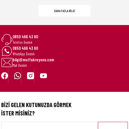
Titan 20 Çöp Kompaktörlü Gıda Atık Kutusu - Paslanmaz Çelik
DAHA FAZLA BİLGİ
16.820,10 TL
16.990,00 TL
0850 466 43 60
Telefon Destek
0850 466 43 60
WhatsApp Destek
bilgi@mutfakreyonu.com
Mail Destek
BİZİ GELEN KUTUNUZDA GÖRMEK
İSTER MİSİNİZ?