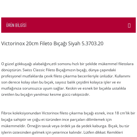
ÜRÜN BİLGİSİ
Victorinox
20cm Fileto Bıçağı Siyah 5.3703.20
O güzel gökkuşağı alabalığını,etli somonu hızlı bir şekilde mükemmel filetolara
dönüştürün. Swiss Classic Fileto Bıçağımızın bıçağı, dünya çapındaki
profesyonel mutfaklarda çevik fileto çıkarma becerileriyle ünlüdür. Kullanımı
son derece kolay olan bu bıçak, sayısız balık çeşidini kolayca işler ve ev
mutfağınıza sorunsuzca uyum sağlar. Keskin ve esnek bir bıçakla ustalıkla
üretilen bu bıçağın yanılmaz kesme gücü rakipsizdir.
Fibrox koleksiyonundan Victorinox fileto çıkarma bıçağı esnek, ince 18 cm'lik bir
bıçağa sahiptir ve çoğu et türünden ince parçaları dilimlemek için
mükemmeldir. Örneğin tavuk veya ördek ya da yedek kaburga. Bıçak, bu tür
işlerin üstesinden gelmek için yeterince kalındır. Lütfen dikkat: Kemikleri