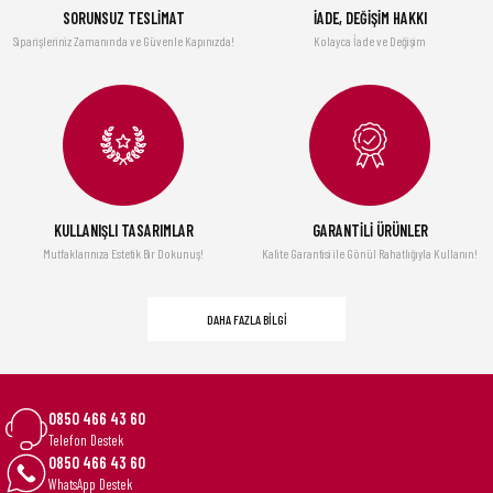
SORUNSUZ TESLİMAT
İADE, DEĞİŞİM HAKKI
Şarap Vakum Seti, Paslanmaz Çelik (1 POMPA, 2 TIPA), Kutulu
Siparişleriniz Zamanında ve Güvenle Kapınızda!
Kolayca İade ve Değişim
1.890,00 TL
TÜKENDİ
TÜKENDİ
Titan 20 Çöp Kompaktörlü Gıda Atık Kutusu - Paslanmaz Çelik
Multi-grip Mandolin
16.820,10 TL
2.069,10 TL
16.990,00 TL
2.090,00 TL
KULLANIŞLI TASARIMLAR
GARANTİLİ ÜRÜNLER
Mutfaklarınıza Estetik Bir Dokunuş!
Kalite Garantisi ile Gönül Rahatlığıyla Kullanın!
DAHA FAZLA BİLGİ
0850 466 43 60
Telefon Destek
0850 466 43 60
WhatsApp Destek