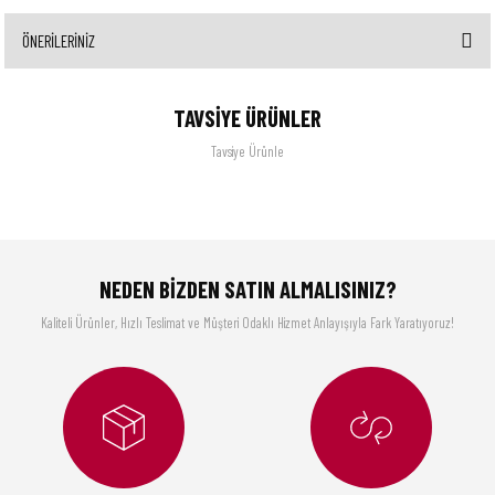
ÖNERİLERİNİZ
Yorum Yaz
Bu ürünün fiyat bilgisi, resim, ürün açıklamalarında ve diğer konularda yetersiz gördüğünüz
TAVSİYE ÜRÜNLER
noktaları öneri formunu kullanarak tarafımıza iletebilirsiniz.
Görüş ve önerileriniz için teşekkür ederiz.
Tavsiye Ürünle
Ürün resmi kalitesiz, bozuk veya görüntülenemiyor.
Ürün açıklamasında eksik bilgiler bulunuyor.
75. Yıl Özel Örgü Kek Kalıbı (96077)
Ürün bilgilerinde hatalar bulunuyor.
NEDEN BİZDEN SATIN ALMALISINIZ?
Ürün fiyatı diğer sitelerden daha pahalı.
2.990,00 TL
Kaliteli Ürünler, Hızlı Teslimat ve Müşteri Odaklı Hizmet Anlayışıyla Fark Yaratıyoruz!
Bu ürüne benzer farklı alternatifler olmalı.
GGS Solingen
Fineline Mutfak Şefleri Serisi - Üçlü Profesyonel Bıçak Seti
3.690,00 TL
Gönder