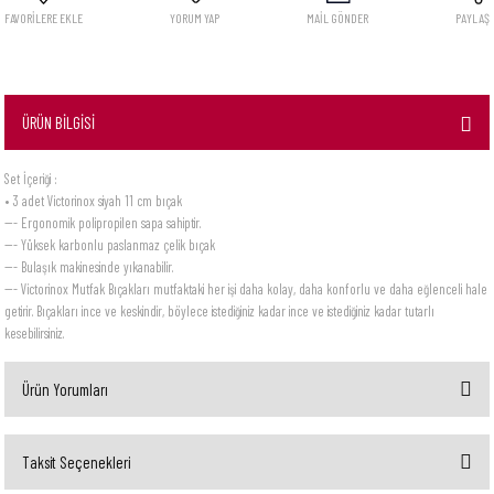
YORUM YAP
MAİL GÖNDER
PAYLAŞ
ÜRÜN BİLGİSİ
Set İçeriği :
• 3 adet Victorinox siyah 11 cm bıçak
--- Ergonomik polipropilen sapa sahiptir.
--- Yüksek karbonlu paslanmaz çelik bıçak
--- Bulaşık makinesinde yıkanabilir.
--- Victorinox Mutfak Bıçakları mutfaktaki her işi daha kolay, daha konforlu ve daha eğlenceli hale
getirir. Bıçakları ince ve keskindir, böylece istediğiniz kadar ince ve istediğiniz kadar tutarlı
kesebilirsiniz.
Ürün Yorumları
Taksit Seçenekleri
Bu ürüne ilk yorumu siz yapın!