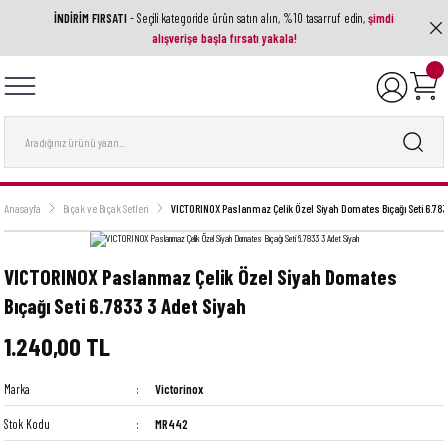
İNDİRİM FIRSATI
- Seçili kategoride ürün satın alın, %10 tasarruf edin,
şimdi
Geri Dön
Geri Dön
Geri Dön
Geri Dön
Geri Dön
alışverişe başla fırsatı yakala!
ak Aletleri
ri
utfak Ekipmanı
a Ve Aksesuarlar
 Setleri
nları
ası
nesi
Anasayfa
Bıçak ve Bıçak Setleri
VICTORINOX Paslanmaz Çelik Özel Siyah Domates Bıçağı Seti 6.783
VICTORINOX Paslanmaz Çelik Özel Siyah Domates
Bıçağı Seti 6.7833 3 Adet Siyah
1.240,00 TL
Marka
Victorinox
Stok Kodu
MR442