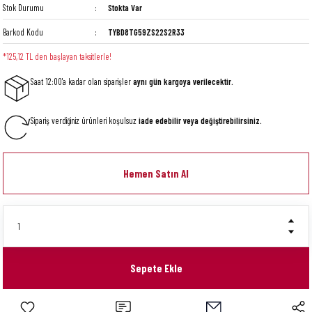
Stok Durumu
Stokta Var
Barkod Kodu
TYBD8TG59ZS22S2R33
*125,12 TL den başlayan taksitlerle!
Saat 12:00'a kadar olan siparişler
aynı gün kargoya verilecektir.
Sipariş verdiğiniz ürünleri koşulsuz
iade edebilir veya değiştirebilirsiniz.
Hemen Satın Al
Sepete Ekle